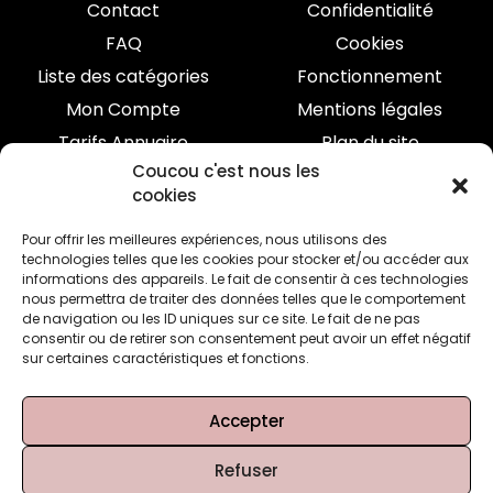
Contact
Confidentialité
FAQ
Cookies
Liste des catégories
Fonctionnement
Mon Compte
Mentions légales
Tarifs Annuaire
Plan du site
Coucou c'est nous les
Inscrivez-vous à ma newsletter
cookies
J'écris seulement quand je suis chaude...
Pour offrir les meilleures expériences, nous utilisons des
technologies telles que les cookies pour stocker et/ou accéder aux
informations des appareils. Le fait de consentir à ces technologies
Rejoignez
nous permettra de traiter des données telles que le comportement
de navigation ou les ID uniques sur ce site. Le fait de ne pas
consentir ou de retirer son consentement peut avoir un effet négatif
Je ne partage jamais vos informations.
sur certaines caractéristiques et fonctions.
Voir ma
Politique de confidentialité
Accepter
© 2026 - 2022 Tous droits réservés.
Refuser