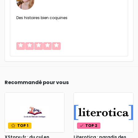
Des histoires bien coquines
Recommandé pour vous
TOP 1
TOP 2
XStory-fr : du cul en
Literotica : paradis des