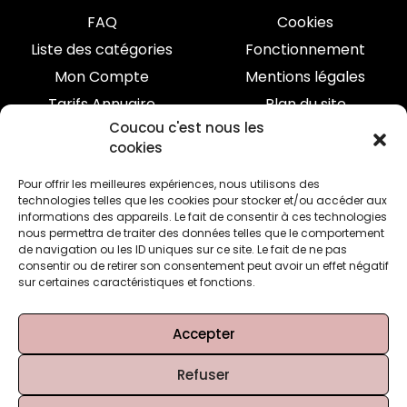
FAQ
Cookies
Liste des catégories
Fonctionnement
Mon Compte
Mentions légales
Tarifs Annuaire
Plan du site
Coucou c'est nous les
Inscrivez-vous à ma newsletter
cookies
J'écris seulement quand je suis chaude...
Pour offrir les meilleures expériences, nous utilisons des
technologies telles que les cookies pour stocker et/ou accéder aux
informations des appareils. Le fait de consentir à ces technologies
Rejoignez
nous permettra de traiter des données telles que le comportement
de navigation ou les ID uniques sur ce site. Le fait de ne pas
consentir ou de retirer son consentement peut avoir un effet négatif
Je ne partage jamais vos informations.
sur certaines caractéristiques et fonctions.
Voir ma
Politique de confidentialité
Accepter
© 2026 - 2022 Tous droits réservés.
Refuser